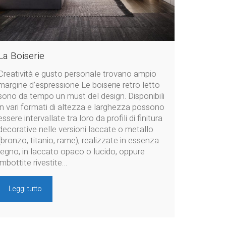
La Boiserie
Creatività e gusto personale trovano ampio
margine d’espressione Le boiserie retro letto
sono da tempo un must del design. Disponibili
in vari formati di altezza e larghezza possono
essere intervallate tra loro da profili di finitura
decorative nelle versioni laccate o metallo
(bronzo, titanio, rame), realizzate in essenza
legno, in laccato opaco o lucido, oppure
imbottite rivestite…
Leggi tutto