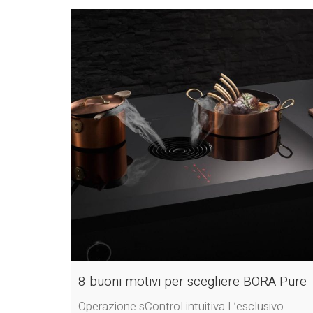
8 buoni motivi per scegliere BORA Pure
Operazione sControl intuitiva L’esclusivo