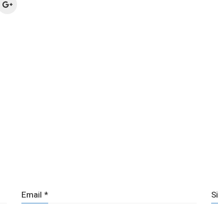
Email
*
S