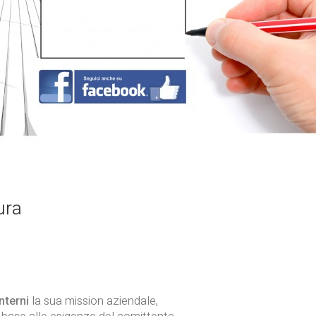
ura
nterni
la sua mission aziendale,