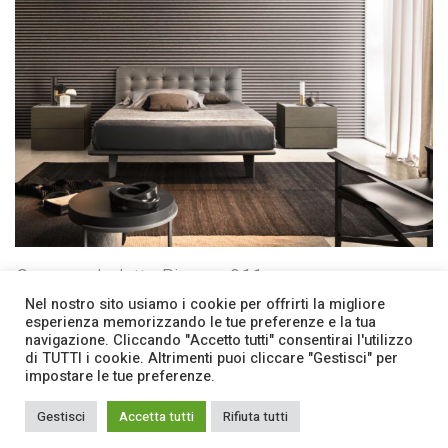
Camera da letto Pianca 011
Camere da letto Pianca
Nel nostro sito usiamo i cookie per offrirti la migliore
esperienza memorizzando le tue preferenze e la tua
navigazione. Cliccando "Accetto tutti" consentirai l'utilizzo
di TUTTI i cookie. Altrimenti puoi cliccare "Gestisci" per
Facebook
Contatti
impostare le tue preferenze.
Bon Arpi srl
| PIVA 03245040278 -
Privacy Policy
|
Gestisci
Accetta tutti
Rifiuta tutti
Cookie Policy