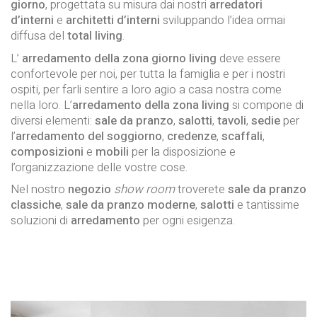
giorno
, progettata su misura dai nostri
arredatori
d’interni
e
architetti d’interni
sviluppando l’idea ormai
diffusa del
total living
.
L’
arredamento della zona giorno living
deve essere
confortevole per noi, per tutta la famiglia e per i nostri
ospiti, per farli sentire a loro agio a casa nostra come
nella loro. L’
arredamento della zona living
si compone di
diversi elementi:
sale da pranzo
,
salotti
,
tavoli
,
sedie
per
l’
arredamento del soggiorno
,
credenze
,
scaffali
,
composizioni
e
mobili
per la disposizione e
l’organizzazione delle vostre cose.
Nel nostro
negozio
show room
troverete
sale da pranzo
classiche
,
sale da pranzo moderne
,
salotti
e tantissime
soluzioni di
arredamento
per ogni esigenza.