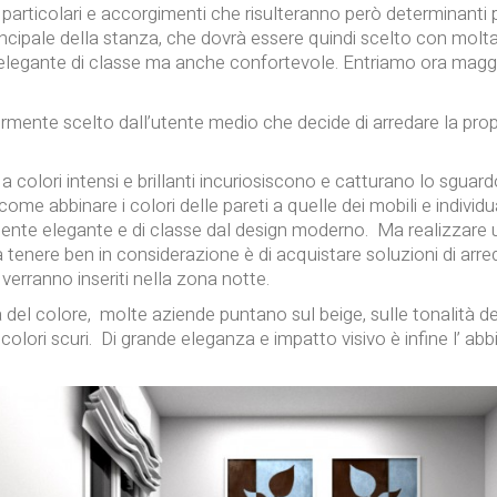
particolari e accorgimenti che risulteranno però determinanti p
rincipale della stanza, che dovrà essere quindi scelto con mol
elegante di classe ma anche confortevole. Entriamo ora maggi
ente scelto dall’utente medio che decide di arredare la prop
o a colori intensi e brillanti incuriosiscono e catturano lo sgua
e abbinare i colori delle pareti a quelle dei mobili e individu
iente elegante e di classe dal design moderno. Ma realizzare u
da tenere ben in considerazione è di acquistare soluzioni di arr
e verranno inseriti nella zona notte.
 del colore, molte aziende puntano sul beige, sulle tonalità d
colori scuri. Di grande eleganza e impatto visivo è infine l’ 
.