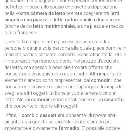
guardare la tv o leggere mentre riposate comodamente
nel letto. In base allo spazio che avete a disposizione
nella vostra
camera da letto
potrete scegliere tra
letti
singoli a una piazza
, o
letti matrimoniali a due piazze
(anche detto
letto matrimoniale
), a una piazza e mezza
o alla francese.
Quest’ultimo tipo di
letto
può essere usato da due
persone o da una sola persona alla quale piace dormire in
maniera particolarmente comoda. Generalmente la rete e
il materasso non sono compresi nel prezzo d’acquisto
del letto, ma spesso è possibile trovare offerte che
consentono di acquistarli in coordinato. Altri importanti
elementi d’arredo sono rappresentati dai
comodini
, che
consentono di avere un piano per l’appoggio di lampade,
sveglie e altri oggetti utili che si vuole tenere vicino al
letto. Alcuni
comodini
sono dotati anche di un
cassetto
,
che consente di riporre altri oggetti.
Infine, il
comò
o
cassettiera
consente di riporre abiti
piegati, ma a questo scopo l’elemento d’arredo più
importante è ovviamente l’
armadio
. E’ possibile optare