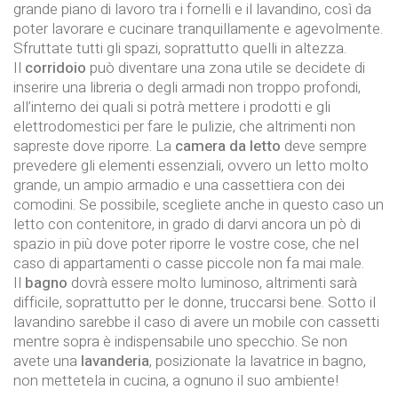
grande piano di lavoro tra i fornelli e il lavandino, così da
poter lavorare e cucinare tranquillamente e agevolmente.
Sfruttate tutti gli spazi, soprattutto quelli in altezza.
Il
corridoio
può diventare una zona utile se decidete di
inserire una libreria o degli armadi non troppo profondi,
all’interno dei quali si potrà mettere i prodotti e gli
elettrodomestici per fare le pulizie, che altrimenti non
sapreste dove riporre. La
camera da letto
deve sempre
prevedere gli elementi essenziali, ovvero un letto molto
grande, un ampio armadio e una cassettiera con dei
comodini. Se possibile, scegliete anche in questo caso un
letto con contenitore, in grado di darvi ancora un pò di
spazio in più dove poter riporre le vostre cose, che nel
caso di appartamenti o casse piccole non fa mai male.
Il
bagno
dovrà essere molto luminoso, altrimenti sarà
difficile, soprattutto per le donne, truccarsi bene. Sotto il
lavandino sarebbe il caso di avere un mobile con cassetti
mentre sopra è indispensabile uno specchio. Se non
avete una
lavanderia
, posizionate la lavatrice in bagno,
non mettetela in cucina, a ognuno il suo ambiente!