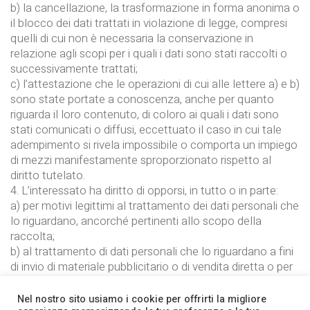
b) la cancellazione, la trasformazione in forma anonima o
il blocco dei dati trattati in violazione di legge, compresi
quelli di cui non è necessaria la conservazione in
relazione agli scopi per i quali i dati sono stati raccolti o
successivamente trattati;
c) l’attestazione che le operazioni di cui alle lettere a) e b)
sono state portate a conoscenza, anche per quanto
riguarda il loro contenuto, di coloro ai quali i dati sono
stati comunicati o diffusi, eccettuato il caso in cui tale
adempimento si rivela impossibile o comporta un impiego
di mezzi manifestamente sproporzionato rispetto al
diritto tutelato.
4. L’interessato ha diritto di opporsi, in tutto o in parte:
a) per motivi legittimi al trattamento dei dati personali che
lo riguardano, ancorché pertinenti allo scopo della
raccolta;
b) al trattamento di dati personali che lo riguardano a fini
di invio di materiale pubblicitario o di vendita diretta o per
il compimento di ricerche di mercato o di comunicazione
commerciale.
Nel nostro sito usiamo i cookie per offrirti la migliore