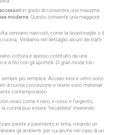
lità.
accessori
in grado di consentire una massima
inea moderna
. Questo consente una maggiore
lta venivano nascosti, come la lavastoviglie o il
 cucina, Vediamo nel dettaglio alcuni dei tratti
l piano cottura è spesso costituito da una
e a filo con gli sportelli. Di gran moda tra i
na sempre più semplice. Acciaio inox e vetro sono
eri di nuova concezione e resine sono materiali
samente contemporaneo.
ori vivaci come il nero, il rosso e l’argento,
, la cucina può essere “riscaldata” inserendo
zzare parete e pavimento in tinta, creando un
lineare gli ambienti: per cui anche nel caso di un