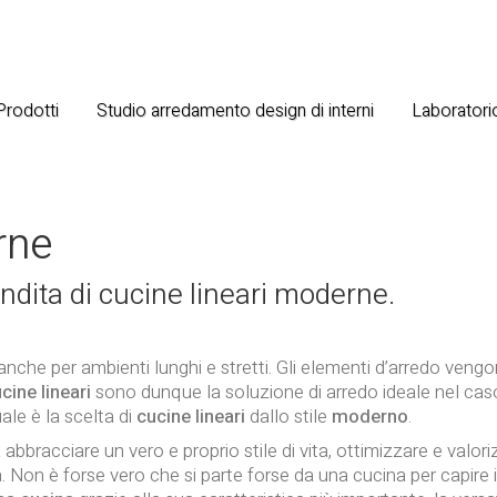
 Prodotti
Studio arredamento design di interni
Laboratorio
rne
dita di cucine lineari moderne.
nche per ambienti lunghi e stretti. Gli elementi d’arredo vengo
cine lineari
sono dunque la soluzione di arredo ideale nel caso 
le è la scelta di
cucine lineari
dallo stile
moderno
.
ca abbracciare un vero e proprio stile di vita, ottimizzare e valo
. Non è forse vero che si parte forse da una cucina per capire 