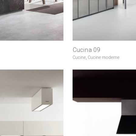
Cucina 09
Cucine
,
Cucine moderne