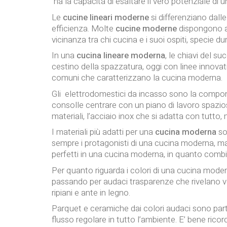
ha la capacità di esaltare il vero potenziale di 
Le
cucine lineari moderne
si differenziano dall
efficienza. Molte
cucine moderne
dispongono an
vicinanza tra chi cucina e i suoi ospiti, specie d
In una
cucina lineare moderna
, le chiavi del s
cestino della spazzatura, oggi con linee innovati
comuni che caratterizzano la cucina moderna.
Gli elettrodomestici da incasso sono la compo
consolle centrare con un piano di lavoro spazioso.
materiali, l’acciaio inox che si adatta con tutto
I materiali più adatti per una
cucina moderna
so
sempre i protagonisti di una cucina moderna, ma
perfetti in una cucina moderna, in quanto comb
Per quanto riguarda i colori di una cucina moderna,
passando per audaci trasparenze che rivelano verd
ripiani e ante in legno.
Parquet e ceramiche dai colori audaci sono par
flusso regolare in tutto l’ambiente. E’ bene rico