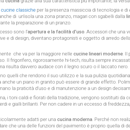
una
cucina
grazie alla sua caratteristica più importante, la versati
e
cucine classiche
per la presenza massiccia di tecnologia
e di
che di un’isola una zona pranzo, magari con sgabelli dalla
l
urante la preparazione di un pranzo.
uccesso sono l’
apertura e la facilità d’uso
. Accessori che una vo
ve e di design, diventano protagonisti e oggetto di arredo della
nente che va per la maggiore nelle
cucine lineari moderne
. I
 Il frigorifero, rigorosamente hi-tech, risulta sempre incassato 
, ma risulta davvero audace con il legno scuro o il laccato nero.
no quelli che rendono il suo utilizzo e la sua pulizia quotidia
 anche un piano in granito può essere di grande effetto. Polim
inano la praticità d’uso e di manutenzione a un design deci
 i toni caldi e fiorati della tradizione, vengono sostituiti da col
i e gialli brillanti. Per non cadere in un eccesso di freddezza
ticolarmente adatti per una
cucina moderna
. Perché non reali
rdare che una delle funzioni del pavimento è proprio quella di de