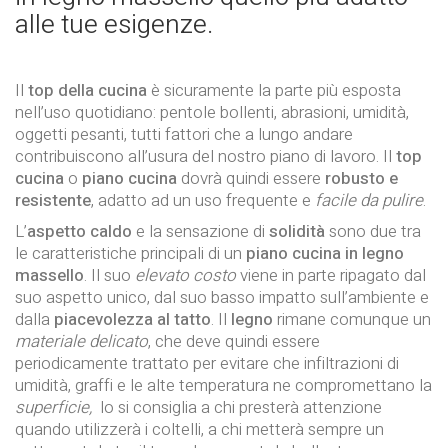
alle tue esigenze.
Il
top della cucina
è sicuramente la parte più esposta
nell’uso quotidiano: pentole bollenti, abrasioni, umidità,
oggetti pesanti, tutti fattori che a lungo andare
contribuiscono all’usura del nostro piano di lavoro. Il
top
cucina
o
piano cucina
dovrà quindi essere
robusto e
resistente
, adatto ad un uso frequente e
facile da pulire
.
L’
aspetto caldo
e la sensazione di
solidità
sono due tra
le caratteristiche principali di un
piano cucina in legno
massello
. Il suo
elevato costo
viene in parte ripagato dal
suo aspetto unico, dal suo basso impatto sull’ambiente e
dalla
piacevolezza al tatto
. Il
legno
rimane comunque un
materiale
delicato
, che deve quindi essere
periodicamente trattato per evitare che infiltrazioni di
umidità, graffi e le alte temperatura ne compromettano la
superficie,
lo si consiglia a chi presterà attenzione
quando utilizzerà i coltelli, a chi metterà sempre un