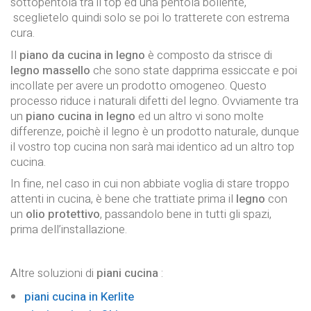
sottopentola tra il top ed una pentola bollente,
sceglietelo quindi solo se poi lo tratterete con estrema
cura.
Il
piano da cucina in legno
è composto da strisce di
legno massello
che sono state dapprima essiccate e poi
incollate per avere un prodotto omogeneo. Questo
processo riduce i naturali difetti del legno. Ovviamente tra
un
piano cucina in legno
ed un altro vi sono molte
differenze, poichè il legno è un prodotto naturale, dunque
il vostro top cucina non sarà mai identico ad un altro top
cucina.
In fine, nel caso in cui non abbiate voglia di stare troppo
attenti in cucina, è bene che trattiate prima il
legno
con
un
olio protettivo
, passandolo bene in tutti gli spazi,
prima dell’installazione.
Altre soluzioni di
piani cucina
:
piani cucina in Kerlite