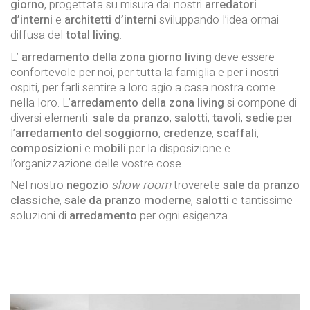
giorno
, progettata su misura dai nostri
arredatori
d’interni
e
architetti d’interni
sviluppando l’idea ormai
diffusa del
total living
.
L’
arredamento della zona giorno living
deve essere
confortevole per noi, per tutta la famiglia e per i nostri
ospiti, per farli sentire a loro agio a casa nostra come
nella loro. L’
arredamento della zona living
si compone di
diversi elementi:
sale da pranzo
,
salotti
,
tavoli
,
sedie
per
l’
arredamento del soggiorno
,
credenze
,
scaffali
,
composizioni
e
mobili
per la disposizione e
l’organizzazione delle vostre cose.
Nel nostro
negozio
show room
troverete
sale da pranzo
classiche
,
sale da pranzo moderne
,
salotti
e tantissime
soluzioni di
arredamento
per ogni esigenza.