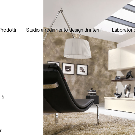
 Prodotti
Studio arredamento design di interni
Laboratorio
 è
r