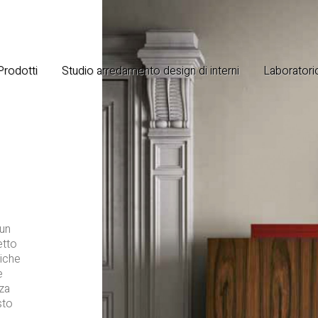
 Prodotti
Studio arredamento design di interni
Laboratorio
 un
etto
liche
e
nza
sto