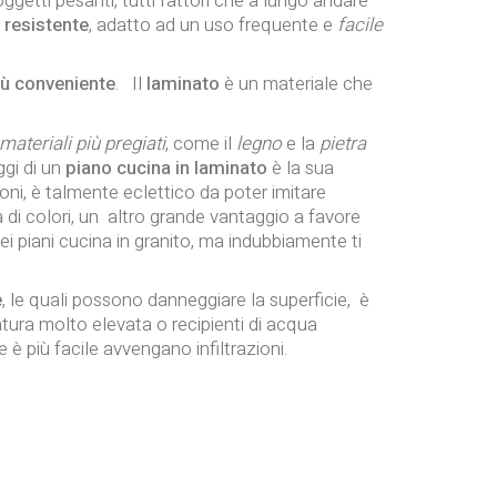
ggetti pesanti, tutti fattori che a lungo andare
 resistente
, adatto ad un uso frequente e
facile
ù conveniente
. Il
laminato
è un materiale che
materiali più pregiati
, come il
legno
e la
pietra
ggi di un
piano cucina in laminato
è la sua
asioni, è talmente eclettico da poter imitare
 di colori, un altro grande vantaggio a favore
ei piani cucina in granito, ma indubbiamente ti
e
, le quali possono danneggiare la superficie, è
tura molto elevata o recipienti di acqua
e è più facile avvengano infiltrazioni.