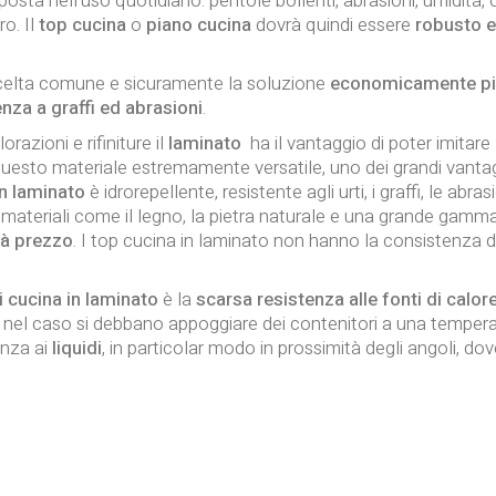
osta nell’uso quotidiano: pentole bollenti, abrasioni, umidità, o
ro. Il
top cucina
o
piano cucina
dovrà quindi essere
robusto e
celta comune e sicuramente la soluzione
economicamente pi
enza a graffi ed abrasioni
.
azioni e rifiniture il
laminato
ha il vantaggio di poter imitare
di questo materiale estremamente versatile, uno dei grandi vanta
n laminato
è idrorepellente, resistente agli urti, i graffi, le abr
 materiali come il legno, la pietra naturale e una grande gamma
tà prezzo
. I top cucina in laminato non hanno la consistenza d
i cucina in laminato
è la
scarsa resistenza alle fonti di calor
le nel caso si debbano appoggiare dei contenitori a una tempera
enza ai
liquidi
, in particolar modo in prossimità degli angoli, dov