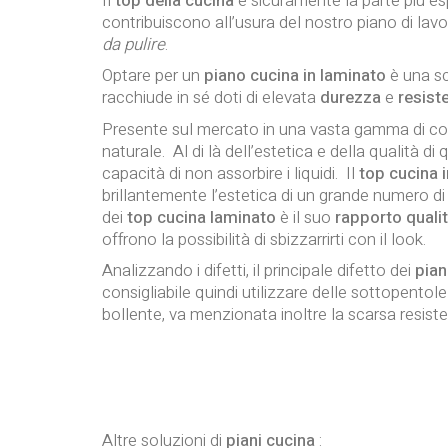
Il
top della cucina
è sicuramente la parte più esp
contribuiscono all’usura del nostro piano di lavo
da pulire
.
Optare per un
piano cucina in laminato
è una s
racchiude in sé doti di elevata
durezza
e
resist
Presente sul mercato in una vasta gamma di color
naturale. Al di là dell’estetica e della qualità 
capacità di non assorbire i liquidi. Il
top cucina i
brillantemente l’estetica di un grande numero di
dei
top cucina laminato
è il suo
rapporto quali
offrono la possibilità di sbizzarrirti con il look.
Analizzando i difetti, il principale difetto dei
pian
consigliabile quindi utilizzare delle sottopento
bollente, va menzionata inoltre la scarsa resist
Altre soluzioni di
piani cucina
: