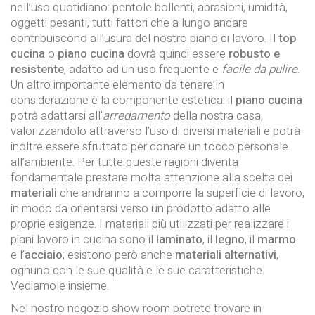
nell’uso quotidiano: pentole bollenti, abrasioni, umidità,
oggetti pesanti, tutti fattori che a lungo andare
contribuiscono all’usura del nostro piano di lavoro. Il
top
cucina
o
piano cucina
dovrà quindi essere
robusto e
resistente
, adatto ad un uso frequente e
facile da pulire
.
Un altro importante elemento da tenere in
considerazione è la componente estetica: il
piano cucina
potrà adattarsi all’
arredamento
della nostra casa,
valorizzandolo attraverso l’uso di diversi materiali e potrà
inoltre essere sfruttato per donare un tocco personale
all’ambiente. Per tutte queste ragioni diventa
fondamentale prestare molta attenzione alla scelta dei
materiali
che andranno a comporre la superficie di lavoro,
in modo da orientarsi verso un prodotto adatto alle
proprie esigenze. I materiali più utilizzati per realizzare i
piani lavoro in cucina sono il
laminato
, il
legno
, il
marmo
e l’
acciaio
; esistono però anche
materiali alternativi
,
ognuno con le sue qualità e le sue caratteristiche.
Vediamole insieme.
Nel nostro negozio show room potrete trovare in