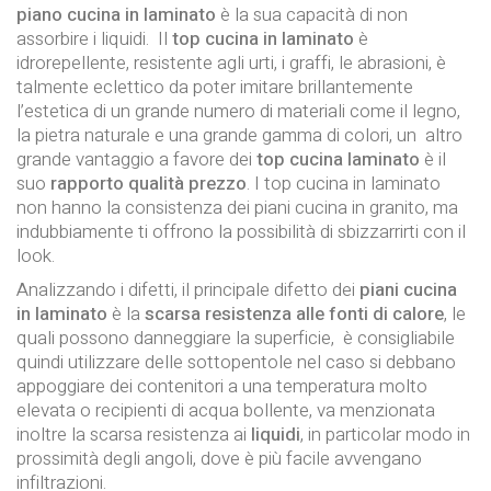
piano cucina in laminato
è la sua capacità di non
assorbire i liquidi. Il
top cucina in laminato
è
idrorepellente, resistente agli urti, i graffi, le abrasioni, è
talmente eclettico da poter imitare brillantemente
l’estetica di un grande numero di materiali come il legno,
la pietra naturale e una grande gamma di colori, un altro
grande vantaggio a favore dei
top cucina laminato
è il
suo
rapporto qualità prezzo
. I top cucina in laminato
non hanno la consistenza dei piani cucina in granito, ma
indubbiamente ti offrono la possibilità di sbizzarrirti con il
look.
Analizzando i difetti, il principale difetto dei
piani cucina
in laminato
è la
scarsa resistenza alle fonti di calore
, le
quali possono danneggiare la superficie, è consigliabile
quindi utilizzare delle sottopentole nel caso si debbano
appoggiare dei contenitori a una temperatura molto
elevata o recipienti di acqua bollente, va menzionata
inoltre la scarsa resistenza ai
liquidi
, in particolar modo in
prossimità degli angoli, dove è più facile avvengano
infiltrazioni.