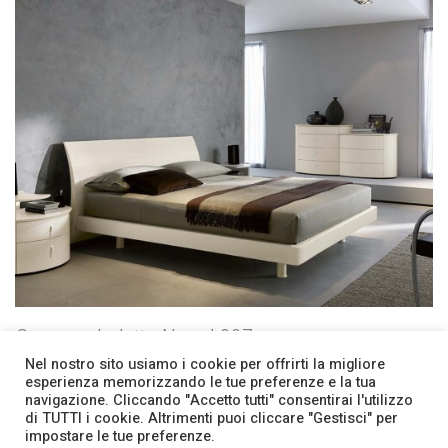
Camera da letto Napol 007
Camere da letto Napol
Nel nostro sito usiamo i cookie per offrirti la migliore
esperienza memorizzando le tue preferenze e la tua
navigazione. Cliccando "Accetto tutti" consentirai l'utilizzo
di TUTTI i cookie. Altrimenti puoi cliccare "Gestisci" per
Facebook
Contatti
impostare le tue preferenze.