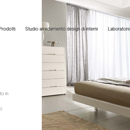
 Prodotti
Studio arredamento design di interni
Laboratorio
to in
 o