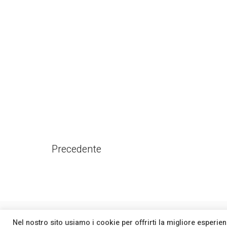
Precedente
Bon Arpi srl
| PIVA 03245040278 -
Privacy Policy
Co
Nel nostro sito usiamo i cookie per offrirti la migliore esper
|