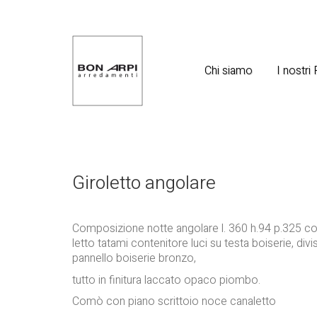
Chi siamo
I nostri
Giroletto angolare
Composizione notte angolare l. 360 h.94 p.325 c
letto tatami contenitore luci su testa boiserie, divi
pannello boiserie bronzo,
tutto in finitura laccato opaco piombo.
Comò con piano scrittoio noce canaletto