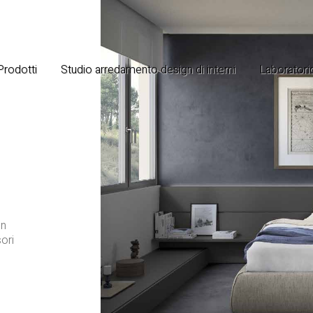
 Prodotti
Studio arredamento design di interni
Laboratorio
on
sori