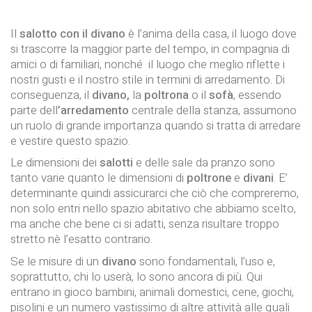
Il
salotto con il divano
è l’anima della casa, il luogo dove
si trascorre la maggior parte del tempo, in compagnia di
amici o di familiari, nonché il luogo che meglio riflette i
nostri gusti e il nostro stile in termini di arredamento. Di
conseguenza, il
divano,
la
poltrona
o il
sofà
, essendo
parte dell
’arredamento
centrale della stanza, assumono
un ruolo di grande importanza quando si tratta di arredare
e vestire questo spazio.
Le dimensioni dei
salotti
e delle sale da pranzo sono
tanto varie quanto le dimensioni di
poltrone
e
divani
. E’
determinante quindi assicurarci che ciò che compreremo,
non solo entri nello spazio abitativo che abbiamo scelto,
ma anche che bene ci si adatti, senza risultare troppo
stretto nè l’esatto contrario.
Se le misure di un
divano
sono fondamentali, l’uso e,
soprattutto, chi lo userà, lo sono ancora di più. Qui
entrano in gioco bambini, animali domestici, cene, giochi,
pisolini e un numero vastissimo di altre attività alle quali