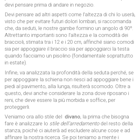
devi pensare prima di andare in negozio.
Devi pensare ad altri aspetti come l’altezza di chi lo userà,
visto che per evitare futuri dolori lombari, si raccomanda
che, da seduti, le nostre gambe formino un angolo di 90º.
Altrettanto importanti sono l’altezza e la comodità dei
braccioli, stimata tra i 12 e i 20 cm, affinché siano comodi
sia per appoggiare il braccio sia per appoggiarci la testa
quando facciamo un pisolino (fondamentale soprattutto
in estate).
Infine, va analizzata la profondità della seduta perché, se
per appoggiare la schiena non riesci ad appoggiare bene i
piedi al pavimento, alla lunga, risulterà scomodo. Oltre a
questo, devi anche considerare la zona dove riposano i
reni, che deve essere la più morbida e soffice, per
proteggerli.
Veniamo ora allo stile del
divano
, la prima che bisogna
fare è analizzare lo
stile dell’arredamento
del resto della
stanza, poiché ci aiuterà ad escludere alcune cose e ad
affinare la nostra ricerca. Se poi teniamo a mente i