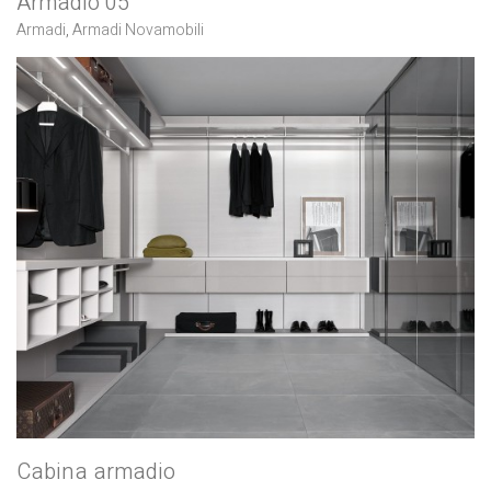
Armadio 05
Armadi
,
Armadi Novamobili
Cabina armadio