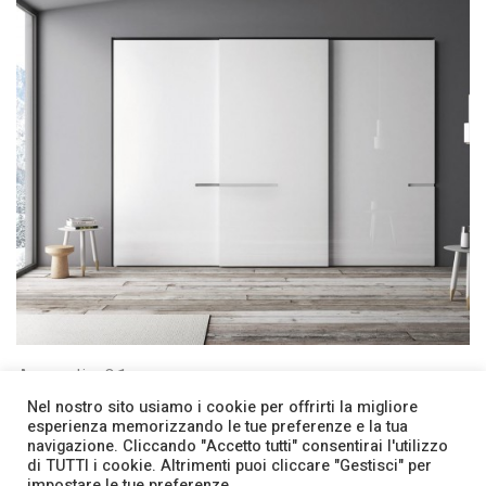
Armadio 01
Armadi
Nel nostro sito usiamo i cookie per offrirti la migliore
esperienza memorizzando le tue preferenze e la tua
navigazione. Cliccando "Accetto tutti" consentirai l'utilizzo
di TUTTI i cookie. Altrimenti puoi cliccare "Gestisci" per
Facebook
Contatti
impostare le tue preferenze.